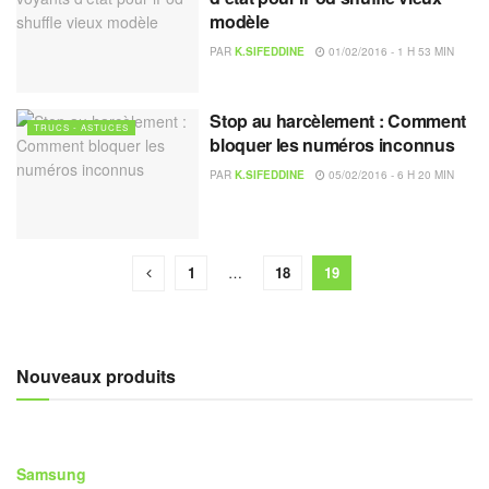
modèle
PAR
K.SIFEDDINE
01/02/2016 - 1 H 53 MIN
Stop au harcèlement : Comment
TRUCS - ASTUCES
bloquer les numéros inconnus
PAR
K.SIFEDDINE
05/02/2016 - 6 H 20 MIN
1
…
18
19
Nouveaux produits
Samsung