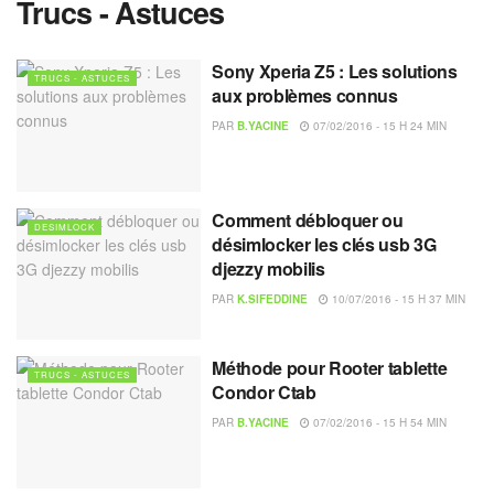
Trucs - Astuces
Sony Xperia Z5 : Les solutions
TRUCS - ASTUCES
aux problèmes connus
PAR
B.YACINE
07/02/2016 - 15 H 24 MIN
Comment débloquer ou
DESIMLOCK
désimlocker les clés usb 3G
djezzy mobilis
PAR
K.SIFEDDINE
10/07/2016 - 15 H 37 MIN
Méthode pour Rooter tablette
TRUCS - ASTUCES
Condor Ctab
PAR
B.YACINE
07/02/2016 - 15 H 54 MIN