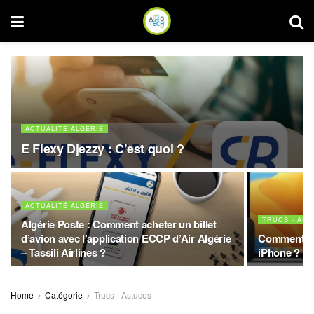
ACTUALITÉ ALGÉRIE
E Flexy Djezzy : C’est quoi ?
ACTUALITÉ ALGÉRIE
TRUCS - AS
Algérie Poste : Comment acheter un billet
d’avion avec l’application ECCP d’Air Algérie
Comment ins
– Tassili Airlines ?
iPhone ?
Home
Catégorie
Trucs - Astuces