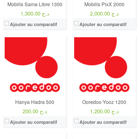
Mobilis Sama Libre 1300
Mobilis PixX 2000
2,000.00 د.ج
1,300.00 د.ج
Ajouter au comparatif
Ajouter au comparatif
Operateur:
Djezzy
Forfait:
Djezzy Legend MAX 2000
Prix:
2000 Da
Crédit:
Illimité vers toutes les operateurs
Operateur:
Mobilis
Offre:
Postpayé
Forfait:
Mobilis PixX Pro 2000
Internet:
70 Go
Prix:
2 000 Da
View Details →
Crédit:
4000 Da
Offre:
Prépayé
Hanya Hadra 500
Ooredoo Yooz 1200
Internet:
35 Go
View Details →
1,200.00 د.ج
200.00 د.ج
Ajouter au comparatif
Ajouter au comparatif