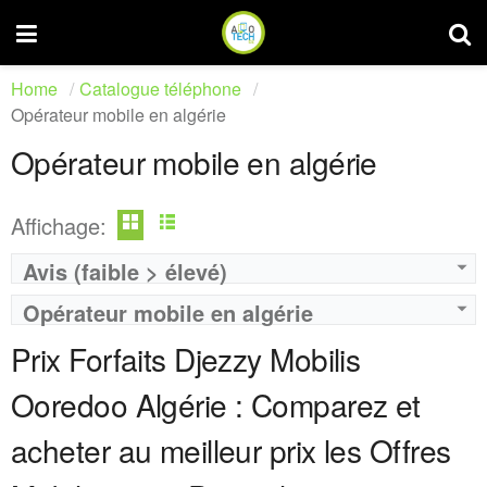
Home
Catalogue téléphone
Opérateur mobile en algérie
Opérateur mobile en algérie
Affichage:
Avis (faible > élevé)
Operateur:
Djezzy
Operateur:
Ooredoo
Opérateur mobile en algérie
Forfait:
Djezzy Special
Forfait:
Ooredoo You 1500
Prix:
2000 DA
Prix:
300 DA
Prix Forfaits Djezzy Mobilis
Crédit:
illimitée
Crédit:
150 minutes d’appels vers les autres réseaux
Offre:
Prépayé ( Achat 300 DA )
Offre:
Prépayé - 1 mois -
Ooredoo Algérie : Comparez et
Internet:
25 Go
Internet:
30 Go
View Details →
View Details →
acheter au meilleur prix les Offres