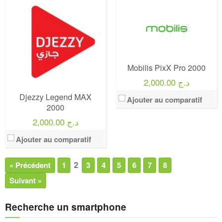
Mobilis PixX Pro 2000
2,000.00 د.ج
Djezzy Legend MAX
Ajouter au comparatif
2000
2,000.00 د.ج
Ajouter au comparatif
2
« Précédent
1
3
4
5
6
7
8
Suivant »
Recherche un smartphone