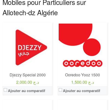
Mobiles pour Particuliers sur
Allotech-dz Algérie
Operateur:
Mobilis
Operateur:
Mobilis
Forfait:
Mobilis Twenty
Forfait:
Mobilis PixX Pro 500
Prix:
2000 Da
Prix:
500 Da ( 10 jours validité )
Crédit:
0 DA
Crédit:
750 Da
Offre:
Prépayé
Offre:
Prépayé
Djezzy Special 2000
Ooredoo Yooz 1500
Internet:
80 GO
Internet:
7 Go
View Details →
View Details →
1,500.00 د.ج
2,000.00 د.ج
Ajouter au comparatif
Ajouter au comparatif
Operateur:
Ooredoo
Forfait:
Ooredoo DIMA 100
Prix:
100 DA
Operateur:
Mobilis