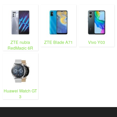
ZTE nubia
ZTE Blade A71
Vivo Y03
RedMagic 6R
Huawei Watch GT
3