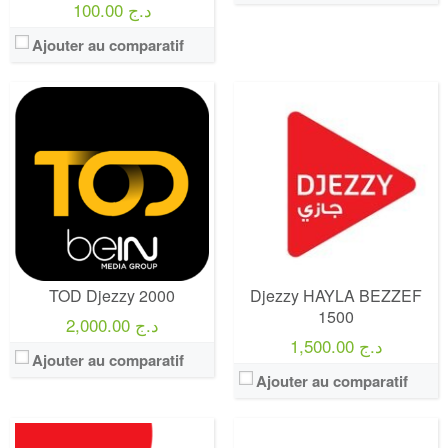
100.00 د.ج
Ajouter au comparatif
Operateur:
Ooredoo
Operateur:
FREE Mobile
Forfait:
Hashta 500
Forfait:
FREE Mobile 150 Go 5G
Prix:
500 DA
Prix:
20€/MOIS - 15.99€/mois pour les abonnés Freebox
Crédit:
1000 DA
Crédit:
illimité
Offre:
Prépayé
Offre:
SANS ENGAGEMENT
Internet:
2.5 GB + instagram et facebook illimitée
Internet:
internet 5G 150 GO
View Details →
View Details →
TOD Djezzy 2000
Djezzy HAYLA BEZZEF
1500
2,000.00 د.ج
1,500.00 د.ج
Ajouter au comparatif
Ajouter au comparatif