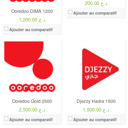
View Details →
View Details →
200.00 د.ج
Ooredoo DIMA 1200
Ajouter au comparatif
1,200.00 د.ج
Ajouter au comparatif
Operateur:
Orange
Operateur:
Ooredoo
Forfait:
Orange 100 GO 5G
Forfait:
Sahla Box 6500
Prix:
35€/MOIS Pendant 12 mois puis 50€/mois Engagement 12 mois
Prix:
6500 DA
Crédit:
illimité
Crédit:
120 min
Offre:
Engagement 12 mois
Offre:
Abonnement Post-payée
Internet:
internet 5G 100 GO
Internet:
100 GB + débit réduit illimitée.
View Details →
View Details →
Ooredoo Gold 2500
Djezzy Hadra 1500
1,500.00 د.ج
2,500.00 د.ج
Ajouter au comparatif
Ajouter au comparatif