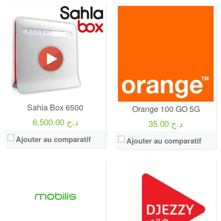
Operateur:
Djezzy
Forfait:
Djezzy Confort
Prix:
3000 DA
Operateur:
Mobilis
Crédit:
800 min
Forfait:
Mobilis Sama Net 1000
Offre:
Postpayé
Prix:
1000 Da
Internet:
80 Go
Crédit:
200 DA
View Details →
Offre:
Prepayés
Sahla Box 6500
Orange 100 GO 5G
Internet:
30 Go
View Details →
6,500.00 د.ج
35.00 د.ج
Ajouter au comparatif
Ajouter au comparatif
Operateur:
Djezzy
Operateur:
Ooredoo
Forfait:
Djezzy Hayla Maxi 1500
Forfait:
Ooredoo You 500
Prix:
1 500 Da
Prix:
300 DA
Crédit:
3000 DA
Crédit:
0 DA