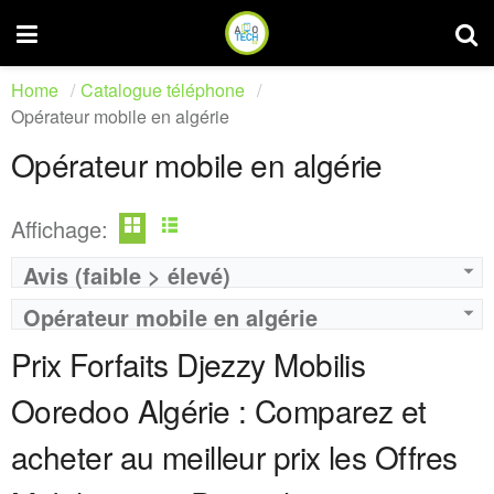
Home
Catalogue téléphone
Opérateur mobile en algérie
Opérateur mobile en algérie
Affichage:
Avis (faible > élevé)
Operateur:
Djezzy
Operateur:
Djezzy
Opérateur mobile en algérie
Forfait:
Djezzy Hayla Maxi 1000
Forfait:
IZZY
Prix:
1 000 Da
Prix:
1200 DA
Prix Forfaits Djezzy Mobilis
Crédit:
2000 DA
Crédit:
1000 DA
Offre:
Prépayé
Offre:
Prépayé - 30 Jours
Ooredoo Algérie : Comparez et
Internet:
20 Go
Internet:
10 Giga et illimité de YouTube
View Details →
View Details →
acheter au meilleur prix les Offres