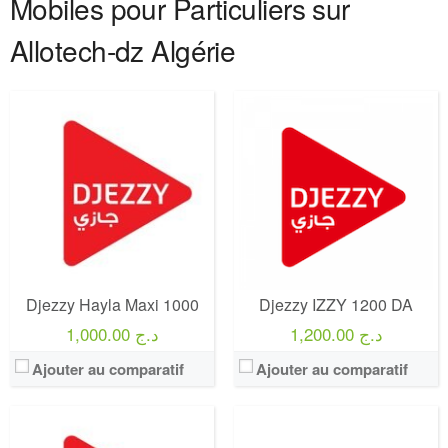
Mobiles pour Particuliers sur
Allotech-dz Algérie
Operateur:
Djezzy
Forfait:
Djezzy Legend 2000
Operateur:
Mobilis
Prix:
1 500 Da
Forfait:
Mobilis WIN Max Control 3500
Crédit:
Illimité vers toutes les operateurs
Prix:
3500 Da
Offre:
Prépayé
Crédit:
3500 Da
Internet:
70 Go
Offre:
Postpayés (Avec Abonnement)
View Details →
Internet:
50 Go Facebook / Whatsapp gratuits
Djezzy Hayla Maxi 1000
Djezzy IZZY 1200 DA
View Details →
1,200.00 د.ج
1,000.00 د.ج
Ajouter au comparatif
Ajouter au comparatif
Operateur:
Ooredoo