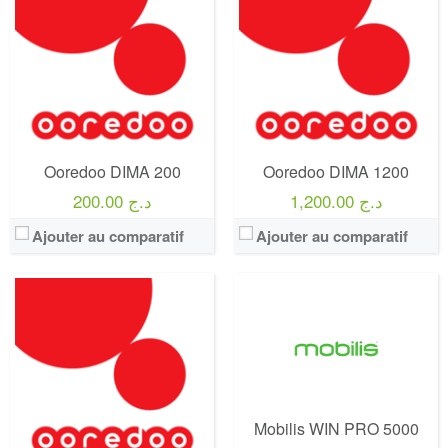
Forfait:
Ooredoo DIMA 100
Prix:
100 DA
Operateur:
Mobilis
Crédit:
100 DA
Forfait:
Mobilis WIN PRO
Offre:
Prépayé - 1 JOURS -
Prix:
5000 Da
Internet:
500 MO
Crédit:
15 Heures
View Details →
Offre:
Postpayés (Avec Abonnement)
Ooredoo DIMA 200
Ooredoo DIMA 1200
Internet:
90 Go
View Details →
1,200.00 د.ج
200.00 د.ج
Ajouter au comparatif
Ajouter au comparatif
Operateur:
Mobilis
Operateur:
Mobilis
Forfait:
Mobilis WIN PRO
Forfait:
Mobilis WIN PRO
Prix:
3500 Da
Prix:
2500 Da
Mobilis WIN PRO 5000
Crédit:
10 Heures
Crédit:
08 Heures