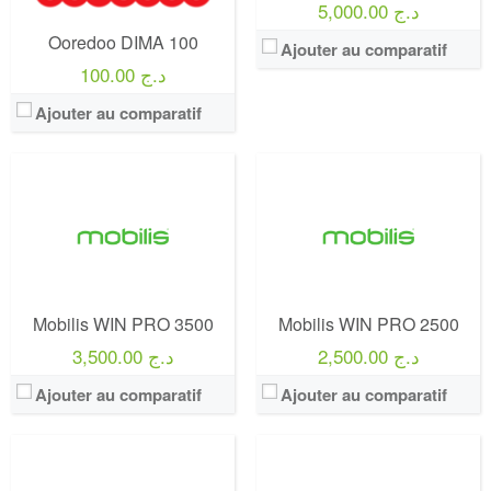
5,000.00 د.ج
Offre:
Postpayés (Avec Abonnement)
Offre:
Postpayés (Avec Abonnement)
Ooredoo DIMA 100
Internet:
60 Go
Internet:
40 Go
Ajouter au comparatif
View Details →
View Details →
100.00 د.ج
Ajouter au comparatif
Operateur:
Mobilis
Operateur:
Mobilis
Forfait:
Mobilis WIN MAX Libre 3500
Forfait:
Mobilis WIN PRO
Prix:
3500 Da
Prix:
1000 Da
Crédit:
3500 Da
Crédit:
04 Heures
Offre:
Postpayés (Avec Abonnement)
Offre:
Postpayés (Avec Abonnement)
Internet:
60 Go Facebook / Whatsapp gratuits + 100 Go de bienvenue valable 60 jours
Mobilis WIN PRO 3500
Mobilis WIN PRO 2500
Internet:
15 Go
View Details →
View Details →
2,500.00 د.ج
3,500.00 د.ج
Ajouter au comparatif
Ajouter au comparatif
Operateur:
Mobilis
Operateur:
Mobilis