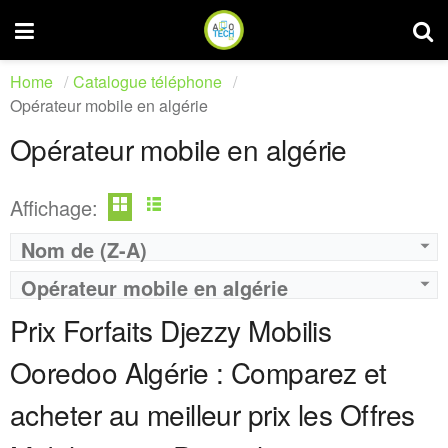
Home
Catalogue téléphone
Opérateur mobile en algérie
Opérateur mobile en algérie
Affichage:
Nom de (Z-A)
Operateur:
Ooredoo
Operateur:
Ooredoo
Opérateur mobile en algérie
Forfait:
Ooredoo DIMA 2500
Forfait:
Ooredoo DIMA 2000
Prix:
2500 DA
Prix:
2000 DA
Prix Forfaits Djezzy Mobilis
Crédit:
Illimité
Crédit:
200 Minutes
Offre:
Prépayé ( Achat 2000 DA )
Offre:
Prépayé ( Achat 2000 DA )
Ooredoo Algérie : Comparez et
Internet:
100 GO
Internet:
30 GO
View Details →
View Details →
acheter au meilleur prix les Offres