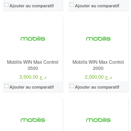
Ajouter au comparatif
Ajouter au comparatif
Operateur:
Mobilis
Operateur:
Mobilis
Forfait:
Mobilis WIN Max Control 1300
Forfait:
Mobilis Twenty Premium
Prix:
1300 Da
Prix:
4000 Da
Crédit:
1300 Da
Crédit:
2000 DA
Offre:
Postpayés (Avec Abonnement)
Offre:
Prépayé
Mobilis WIN Max Control
Mobilis WIN Max Control
Internet:
15 Go Facebook / Whatsapp gratuits
Internet:
200 GO
3500
2000
View Details →
View Details →
2,000.00 د.ج
3,500.00 د.ج
Ajouter au comparatif
Ajouter au comparatif