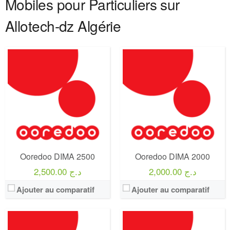
Mobiles pour Particuliers sur
Allotech-dz Algérie
Operateur:
Ooredoo
Operateur:
Ooredoo
Forfait:
Ooredoo DIMA 200
Forfait:
Ooredoo DIMA 1200
Prix:
200 DA
Prix:
1200 DA
Crédit:
600 DA
Crédit:
100 Minutes
Offre:
Prépayé - 1 JOURS -
Offre:
Prépayé ( Achat 1200 DA )
Internet:
internet illimitée - 2 GO -
Internet:
8 GO
View Details →
View Details →
Ooredoo DIMA 2500
Ooredoo DIMA 2000
2,000.00 د.ج
2,500.00 د.ج
Ajouter au comparatif
Ajouter au comparatif
Operateur:
Ooredoo