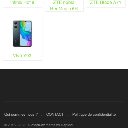
Infinix Hot 9
ZTE nubia
ZTE Blade A71
RedMagic 6R
Vivo Y03
Qui sommes nous ?
CONTACT
Politique de confidentialité
© 2016 - 2023 Allotech-dz theme by RapidoF.