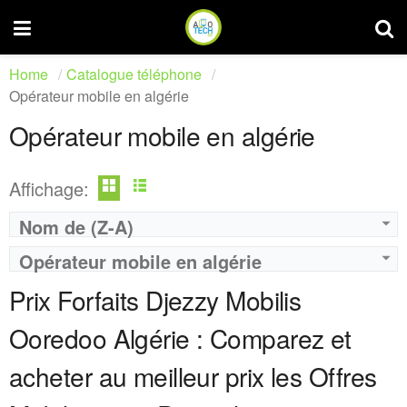
Home
Catalogue téléphone
Opérateur mobile en algérie
Opérateur mobile en algérie
Affichage:
Nom de (Z-A)
Operateur:
Ooredoo
Operateur:
Ooredoo
Opérateur mobile en algérie
Forfait:
Ooredoo La GOLD 1500
Forfait:
Ooredoo GOLD 1000
Prix:
1500 DA
Prix:
1000 DA
Prix Forfaits Djezzy Mobilis
Crédit:
6000 DA ( 12 Premiers mois / Après 3000 DA )
Crédit:
2000 DA
Offre:
Prépayé ( Achat 1500 DA )
Offre:
Prépayé ( Achat 1500 DA )
Ooredoo Algérie : Comparez et
Internet:
40 GO ( 12 Premiers mois / Après 20 GO par mois )
Internet:
20 GO ( 12 Premiers mois / Après 15 GO par mois )
View Details →
View Details →
acheter au meilleur prix les Offres