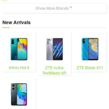
Show More Brands
New Arrivals
Infinix Hot 9
ZTE nubia
ZTE Blade A71
RedMagic 6R