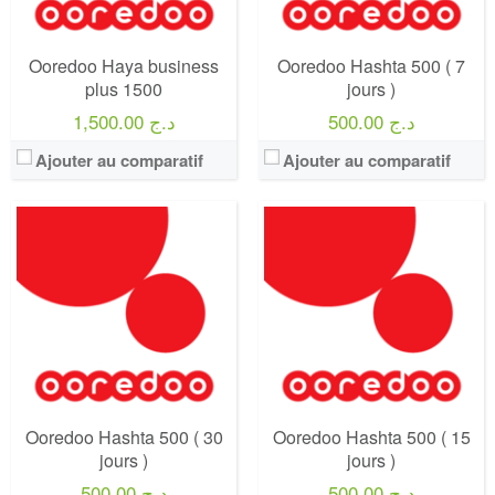
Internet:
1.5 GB + instagram et facebook illimitée
Internet:
2.5 GB + instagram et facebook illimitée
View Details →
View Details →
Ooredoo Haya business
Ooredoo Hashta 500 ( 7
plus 1500
jours )
500.00 د.ج
1,500.00 د.ج
Ajouter au comparatif
Ajouter au comparatif
Operateur:
Ooredoo
Operateur:
Ooredoo
Forfait:
Ooredoo GOLD 2500
Forfait:
Ooredoo GOLD 2000 - 2024 -
Prix:
2500 DA
Prix:
2000 DA
Crédit:
Illimité
Crédit:
6000 DA
Offre:
Prépayé ( Achat 2000 DA )
Offre:
Prépayé ( Achat 2000 DA )
Internet:
100 GO
Internet:
70 GO
View Details →
View Details →
Ooredoo Hashta 500 ( 30
Ooredoo Hashta 500 ( 15
jours )
jours )
500.00 د.ج
500.00 د.ج