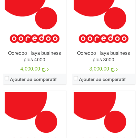
Forfait:
Ooredoo Haya! buisiness plus 1500
Forfait:
Hashta 500
Prix:
1500 DA
Prix:
500 DA
Crédit:
1500 DA
Crédit:
500 DA
Offre:
Abonnement Post-payée
Offre:
Prépayé
Internet:
10 GO + débit réduit après l’épuisement d’internet permet aux clients de rester connectés à internet
Internet:
4GB + instagram et facebook illimitée
View Details →
View Details →
Ooredoo Haya business
Ooredoo Haya business
plus 4000
plus 3000
3,000.00 د.ج
4,000.00 د.ج
Ajouter au comparatif
Ajouter au comparatif
Operateur:
Ooredoo
Operateur:
Ooredoo
Forfait:
Hashta 500
Forfait:
Hashta 500
Prix:
500 DA
Prix:
500 DA
Crédit:
1000 DA
Crédit:
1000 DA
Offre:
Prépayé
Offre:
Prépayé