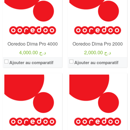
Forfait:
Ooredoo Dima plus 2000
Forfait:
Ooredoo Dima 500
Prix:
2000
Prix:
100 min
Crédit:
0 DA
Crédit:
0 DA
Offre:
Prépayé
Offre:
Prépayé - 15 jours -
Internet:
60 Go +Facebook Gratuit
Internet:
3 Go +Facebook Gratuit
View Details →
View Details →
Ooredoo Dima Pro 4000
Ooredoo Dima Pro 2000
2,000.00 د.ج
4,000.00 د.ج
Ajouter au comparatif
Ajouter au comparatif
Operateur:
Ooredoo
Operateur:
Ooredoo
Forfait:
Ooredoo DIMA 50
Forfait:
Ooredoo DIMA 3500
Prix:
50 DA
Prix:
3500 DA
Crédit:
0 DA
Crédit:
700 Minutes
Offre:
Prépayé - 12 Heures -
Offre:
Prépayé ( Achat 3500 DA )
Internet:
50 MO
Internet:
70 GO
View Details →
View Details →