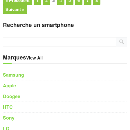
3
« Précédent
1
2
4
5
6
7
8
Suivant »
Recherche un smartphone
Marques
View All
Samsung
Apple
Doogee
HTC
Sony
LG