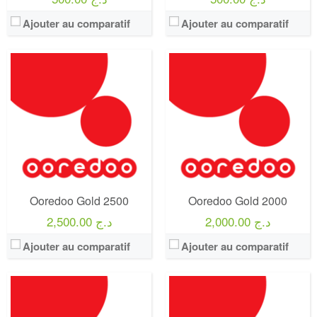
Ajouter au comparatif
Ajouter au comparatif
Operateur:
Ooredoo
Operateur:
Ooredoo
Forfait:
Ooredoo Dima Pro 2000
Forfait:
Ooredoo Dima Pro 2000
Prix:
4000
Prix:
2000
Crédit:
0 DA
Crédit:
0 DA
Offre:
Postpayé
Offre:
Postpayé
Internet:
200 Go + Google Maps et Linkdin sans video seront gratuit
Internet:
60 Go + Google Maps et Linkdin sans video seront gratuit
View Details →
View Details →
Ooredoo Gold 2500
Ooredoo Gold 2000
2,000.00 د.ج
2,500.00 د.ج
Ajouter au comparatif
Ajouter au comparatif
Operateur:
Ooredoo
Operateur:
Ooredoo