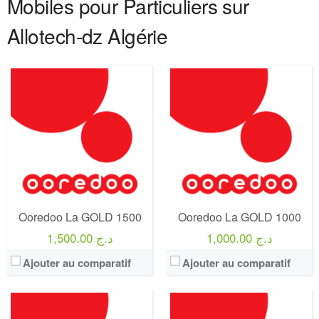
Mobiles pour Particuliers sur
Allotech-dz Algérie
Operateur:
Ooredoo
Operateur:
Ooredoo
Forfait:
Ooredoo Haya! business plus 4000
Forfait:
Ooredoo Haya! business plus 3000
Prix:
4000 DA
Prix:
3000 DA
Crédit:
4000 DA
Crédit:
3000 DA
Offre:
Abonnement Post-payée
Offre:
Abonnement Post-payée
Internet:
40 GO + débit réduit après l’épuisement d’internet permet aux clients de rester connectés à internet
Internet:
25 GO + débit réduit après l’épuisement d’internet permet aux clients de rester connectés à internet
View Details →
View Details →
Ooredoo La GOLD 1500
Ooredoo La GOLD 1000
1,000.00 د.ج
1,500.00 د.ج
Ajouter au comparatif
Ajouter au comparatif
Operateur:
Ooredoo
Operateur:
Ooredoo