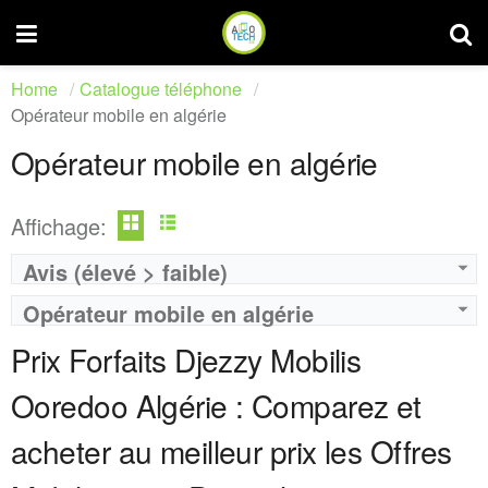
Home
Catalogue téléphone
Opérateur mobile en algérie
Opérateur mobile en algérie
Affichage:
Operateur:
Ooredoo
Avis (élevé > faible)
Forfait:
Ooredoo MAXY Hadra 1000
Operateur:
Ooredoo
Opérateur mobile en algérie
Prix:
1 000 Da
Forfait:
Sahla Box 4000
Crédit:
1 000 DA
Prix:
4000 DA
Prix Forfaits Djezzy Mobilis
Offre:
Prépayé
Crédit:
4000 DA
Internet:
1 Go
Offre:
Abonnement Post-payée
Ooredoo Algérie : Comparez et
View Details →
Internet:
50 GB + débit réduit illimitée.
acheter au meilleur prix les Offres
View Details →