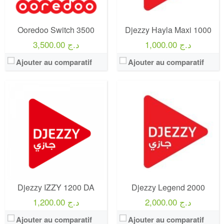
Internet:
10 Giga et illimité de YouTube
Internet:
70 Go
View Details →
View Details →
Ooredoo Switch 3500
Djezzy Hayla Maxi 1000
1,000.00 د.ج
3,500.00 د.ج
Ajouter au comparatif
Ajouter au comparatif
Operateur:
Ooredoo
Forfait:
Ooredoo DIMA 1200
Operateur:
Mobilis
Prix:
1200 DA
Forfait:
Mobilis WIN Max Control 3500
Crédit:
100 Minutes
Prix:
3500 Da
Offre:
Prépayé ( Achat 1200 DA )
Crédit:
3500 Da
Internet:
8 GO
Offre:
Postpayés (Avec Abonnement)
View Details →
Internet:
50 Go Facebook / Whatsapp gratuits
Djezzy IZZY 1200 DA
Djezzy Legend 2000
View Details →
2,000.00 د.ج
1,200.00 د.ج
Ajouter au comparatif
Ajouter au comparatif