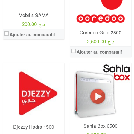
Crédit:
5 000 Da
Crédit:
120 min
Offre:
Prépayé
Offre:
Abonnement Post-payée
Mobilis SAMA
Internet:
5 Go
Internet:
100 GB + débit réduit illimitée.
View Details →
View Details →
200.00 د.ج
Ooredoo Gold 2500
Ajouter au comparatif
2,500.00 د.ج
Ajouter au comparatif
Operateur:
Orange
Forfait:
Orange 100 GO 5G
Prix:
35€/MOIS Pendant 12 mois puis 50€/mois Engagement 12 mois
Operateur:
Mobilis
Crédit:
illimité
Forfait:
Mobilis Sama Net 1000
Offre:
Engagement 12 mois
Prix:
1000 Da
Internet:
internet 5G 100 GO
Crédit:
200 DA
View Details →
Offre:
Prepayés
Sahla Box 6500
Djezzy Hadra 1500
Internet:
30 Go
View Details →