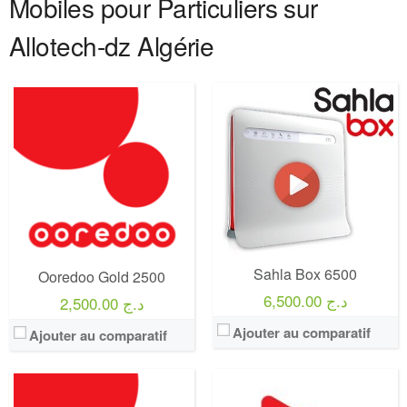
Mobiles pour Particuliers sur
Allotech-dz Algérie
Operateur:
Ooredoo
Operateur:
Djezzy
Forfait:
Hashta 500
Forfait:
Djezzy HAYLA BEZZEF 1000
Prix:
500 DA
Prix:
1 000 Da
Crédit:
500 DA
Crédit:
1 300 DA
Offre:
Prépayé
Offre:
Prépayé
Internet:
4GB + instagram et facebook illimitée
Internet:
6 Go
View Details →
View Details →
Sahla Box 6500
Ooredoo Gold 2500
6,500.00 د.ج
2,500.00 د.ج
Ajouter au comparatif
Ajouter au comparatif
Operateur:
Ooredoo