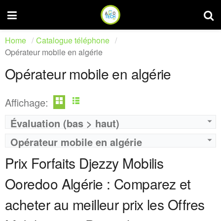
Home
Catalogue téléphone
Opérateur mobile en algérie
Opérateur mobile en algérie
Affichage:
Évaluation (bas > haut)
Operateur:
Ooredoo
Operateur:
Ooredoo
Opérateur mobile en algérie
Forfait:
Ooredoo GOLD 2500
Forfait:
Sahla Box 6500
Prix:
2500 DA
Prix:
6500 DA
Prix Forfaits Djezzy Mobilis
Crédit:
Illimité
Crédit:
120 min
Offre:
Prépayé ( Achat 2000 DA )
Offre:
Abonnement Post-payée
Ooredoo Algérie : Comparez et
Internet:
100 GO
Internet:
100 GB + débit réduit illimitée.
View Details →
acheter au meilleur prix les Offres
View Details →