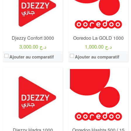
Prix:
1 000 Da
Crédit:
1000 DA
Crédit:
3 000 Da
Offre:
Prépayé
Offre:
Prépayé
Internet:
2.5 GB + instagram et facebook illimitée
Internet:
3 Go
View Details →
View Details →
Djezzy Confort 3000
Ooredoo La GOLD 1000
1,000.00 د.ج
3,000.00 د.ج
Ajouter au comparatif
Ajouter au comparatif
Operateur:
Djezzy
Operateur:
Ooredoo
Forfait:
Djezzy HAYLA BEZZEF 1500
Forfait:
Hanya Hadra 500 ( 30 Jours )
Prix:
1 500 Da
Prix:
200 DA
Crédit:
3 000 DA
Crédit:
500 DA + 500 DA Bonus
Offre:
Prépayé
Offre:
Prépayé
Internet:
40 Go
Internet:
0 Giga
View Details →
View Details →
Djezzy Hadra 1000
Ooredoo Hashta 500 ( 15