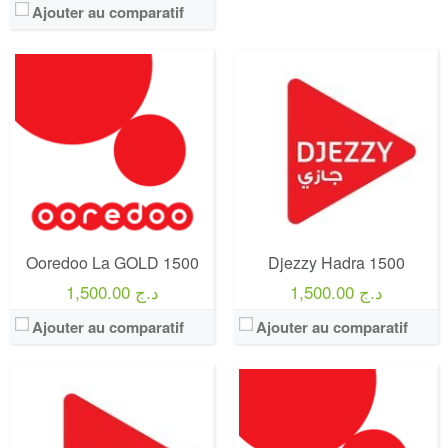
Ajouter au comparatif
Operateur:
Djezzy
Operateur:
Ooredoo
Forfait:
Djezzy Confort
Forfait:
Ooredoo GOLD 1000
Prix:
3000 DA
Prix:
1000 DA
Crédit:
800 min
Crédit:
2000 DA
Offre:
Postpayé
Offre:
Prépayé ( Achat 1500 DA )
Internet:
80 Go
Internet:
20 GO ( 12 Premiers mois / Après 15 GO par mois )
View Details →
View Details →
Ooredoo La GOLD 1500
Djezzy Hadra 1500
1,500.00 د.ج
1,500.00 د.ج
Ajouter au comparatif
Ajouter au comparatif
Operateur:
Ooredoo
Operateur:
Djezzy
Forfait:
Hashta 500
Forfait:
Djezzy HADRA 1000
Prix:
500 DA