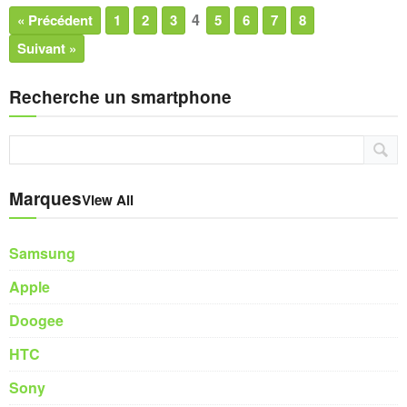
4
« Précédent
1
2
3
5
6
7
8
Suivant »
Recherche un smartphone
Marques
View All
Samsung
Apple
Doogee
HTC
Sony