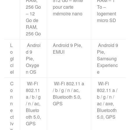
RAM,
512 Go – fente
RAM – 1
256 Go
pour carte
To –
– 12
mémoire nano
logement
Go de
micro SD
RAM,
256 Go
L
Androi
Android 9 Pie,
Android 9
o
d 9
EMUI
Pie,
gi
Pie,
Samsung
ci
Oxyge
Experienc
el
n OS
e
C
Wi-Fi
Wi-Fi 802.11 a
Wi-Fi
o
802.11
/ b / g / n / ac,
802.11 a /
n
a / b / g
Bluetooth 5.0,
b / g / n /
n
/ n / ac,
GPS
ac / axe,
e
Blueto
Bluetooth
ct
oth 5.0,
5.0, GPS
iv
GPS