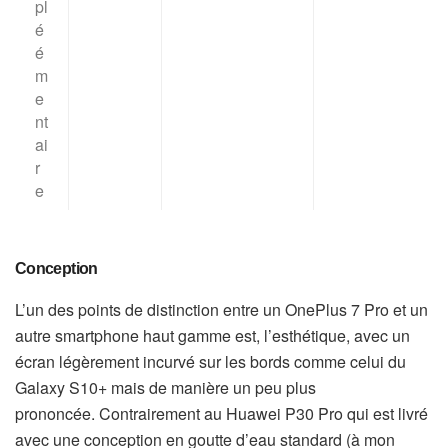
pl
é
é
m
e
nt
ai
r
e
Conception
L’un des points de distinction entre un OnePlus 7 Pro et un
autre smartphone haut gamme est, l’esthétique, avec un
écran légèrement incurvé sur les bords comme celui du
Galaxy S10+ mais de manière un peu plus
prononcée
. Contrairement au Huawei P30 Pro qui est livré
avec une conception en goutte d’eau standard
(
à mon