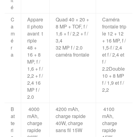
it
é
C
Appare
Quad 40 + 20 +
Caméra
a
il photo
8 MP + TOF, f /
frontale trip
m
avant t
1,6 + f / 2,2 + f /
le 12 + 12
é
riple
3,4
+ 16 MP, f /
r
48 +
32 MP f / 2.0
1,5-f / 2,4
a
16 + 8
caméra frontale
et f / 2,4 et
MP, f /
f /
1,6 + f /
2.2Double
2,2 + f /
10 + 8 MP
2,4 16
f / 1,9 et f /
MP f /
2,2
2.0
B
4000
4200 mAh,
4100
at
mAh,
charge rapide
mAh,
te
charge
40W, charge
charge
ri
rapide
sans fil 15W
rapide