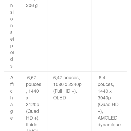
n
206 g
si
o
n
s
et
p
oi
d
s
A
6,67
6,47 pouces,
6,4
ffi
pouces
1080 x 2340p
pouces,
c
, 1440
(Full HD +),
1440 x
h
x
OLED
3040p
a
3120p
(Quad HD
g
(Quad
+),
e
HD +),
AMOLED
fluide
dynamique