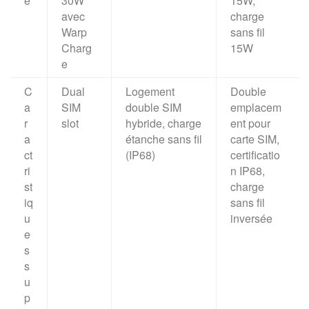
e
30W
15W,
avec
charge
Warp
sans fil
Charg
15W
e
C
Dual
Logement
Double
a
SIM
double SIM
emplacem
r
slot
hybride, charge
ent pour
a
étanche sans fil
carte SIM,
ct
(IP68)
certificatio
ri
n IP68,
st
charge
iq
sans fil
u
inversée
e
s
s
u
p