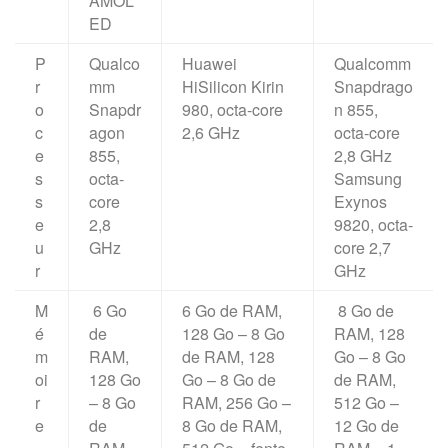
AMOL
ED
P
Qualco
Huawei
Qualcomm
r
mm
HiSilicon Kirin
Snapdrago
o
Snapdr
980, octa-core
n 855,
c
agon
2,6 GHz
octa-core
e
855,
2,8 GHz
s
octa-
Samsung
s
core
Exynos
e
2,8
9820, octa-
u
GHz
core 2,7
r
GHz
M
6 Go
6 Go de RAM,
8 Go de
é
de
128 Go – 8 Go
RAM, 128
m
RAM,
de RAM, 128
Go – 8 Go
oi
128 Go
Go – 8 Go de
de RAM,
r
– 8 Go
RAM, 256 Go –
512 Go –
e
de
8 Go de RAM,
12 Go de