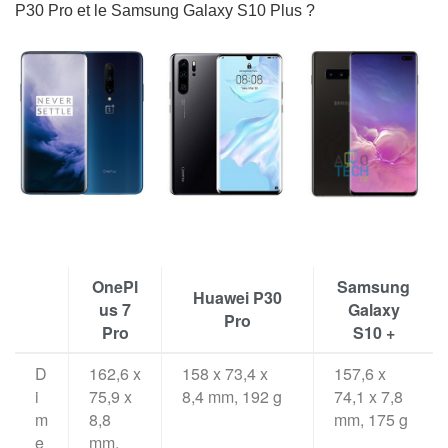
P30 Pro et le Samsung Galaxy S10 Plus ?
OnePl
Samsung
Huawei P30
us 7
Galaxy
Pro
Pro
S10 +
D
162,6 x
158 x 73,4 x
157,6 x
i
75,9 x
8,4 mm, 192 g
74,1 x 7,8
m
8,8
mm, 175 g
e
mm,