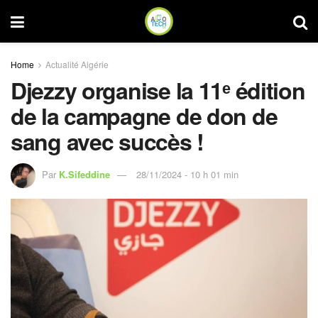
Home
Actualité Algérie
Djezzy organise la 11ᵉ édition
de la campagne de don de
sang avec succès !
Par
K.Sifeddine
28/11/2024 - 10 h 01 min