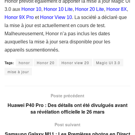
Honor prévoit également d’apporter la mise à jour Magic UI
3.0 aux
Honor 10
,
Honor 10 Lite
,
Honor 20 Lite
,
Honor 8X
,
Honor 9X Pro
et
Honor View 10
. La société a déclaré que
la mise à jour est actuellement en cours de test.
Malheureusement, Honor n’a pas inclus les dates
auxquelles la mise à jour sera disponible pour les
appareils susmentionnés.
Tags:
honor
Honor 20
Honor view 20
Magic UI 3.0
mise à jour
Poste précédent
Huawei P40 Pro : Des détails ont été divulgués avant
sa révélation officielle le 26 mars
Post suivant
Samsung Galaxy M11 : Les Premières photos en Direct