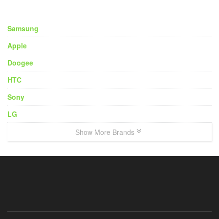
Samsung
Apple
Doogee
HTC
Sony
LG
Show More Brands