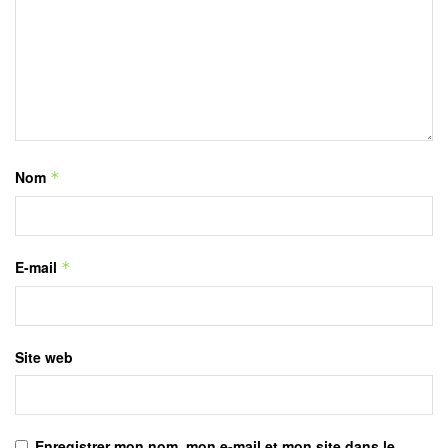
Nom
*
E-mail
*
Site web
Enregistrer mon nom, mon e-mail et mon site dans le