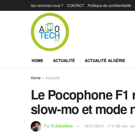
Qui sommes nous ?
CONTACT
Politique de confidentialité
HOME
ACTUALITÉ
ACTUALITÉ ALGÉRIE
Home
Actualité
Le Pocophone F1 r
slow-mo et mode n
Par
K.Sifeddine
18/01/2019 - 17 h 58 min
en