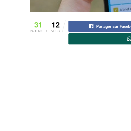
31
12
Partager sur Face
PARTAGER
VUES