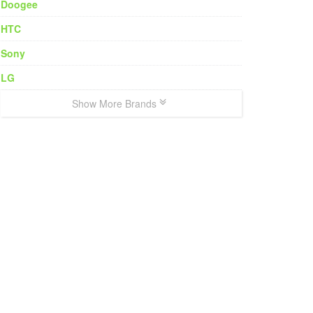
Doogee
HTC
Sony
LG
Show More Brands