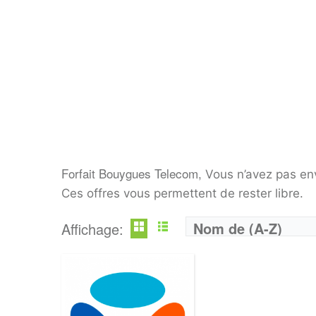
Operateur:
Bouygues Telecom B&YOU
Forfait:
B&YOU 130 Go 5G
Prix:
25€/MOIS
Crédit:
illimité
Offre:
SANS ENGAGEMENT
Internet:
internet 5G 130 GO
View Details →
Forfait Bouygues Telecom,
Vous n’avez pas en
Ces offres vous permettent de rester libre.
Nom de (A-Z)
Affichage: