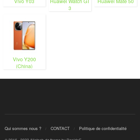
Vivo Y03
Huawei Watch GT
Huawei Mate 50
3
Vivo Y200
(China)
Qui sommes nous ?
CONTACT
Politique de confidentialité
© 2016 - 2023 Allotech-dz theme by RapidoF.