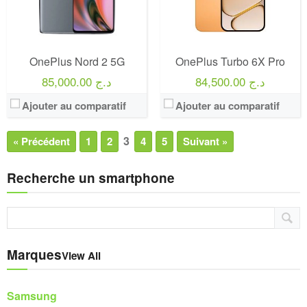
OnePlus Nord 2 5G
OnePlus Turbo 6X Pro
84,500.00 د.ج
85,000.00 د.ج
Ajouter au comparatif
Ajouter au comparatif
3
« Précédent
1
2
4
5
Suivant »
Recherche un smartphone
Marques
View All
Samsung