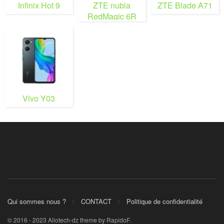
Infinix Hot 9
ZTE nubia
ZTE Blade A71
RedMagic 6R
Vivo Y03
Qui sommes nous ?
CONTACT
Politique de confidentialité
© 2016 - 2023 Allotech-dz theme by RapidoF.