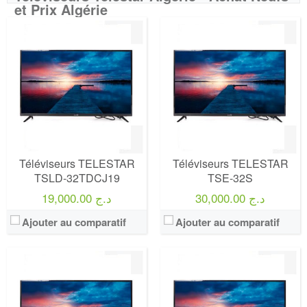
et Prix Algérie
Marque:
Telestar
Marque:
Telestar
Prix:
43000
Prix:
108000
Définition:
FULLHD READY
Définition:
UHD TV
View Details →
View Details →
Téléviseurs TELESTAR
Téléviseurs TELESTAR
TSLD-32TDCJ19
TSE-32S
30,000.00 د.ج
19,000.00 د.ج
Ajouter au comparatif
Ajouter au comparatif