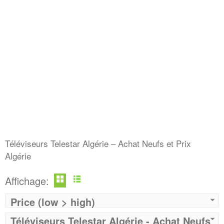
Marque:
Telestar
Marque:
Telestar
Prix:
19000
Prix:
30000
Définition:
HD READY
Définition:
FULLHD READY
View Details →
View Details →
Téléviseurs Telestar Algérie – Achat Neufs et Prix
Algérie
Affichage:
Price (low > high)
Téléviseurs Telestar Algérie - Achat Neufs