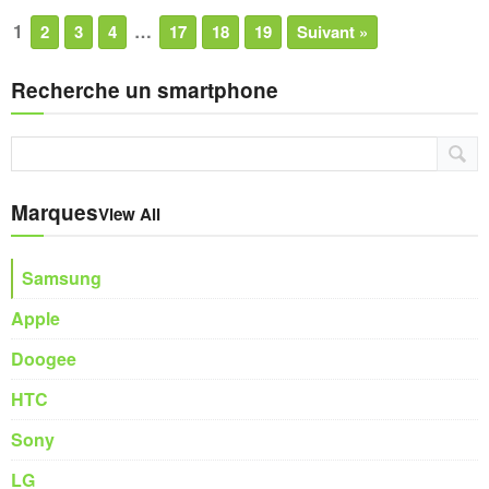
1
…
2
3
4
17
18
19
Suivant »
Recherche un smartphone
Marques
View All
Samsung
Apple
Doogee
HTC
Sony
LG