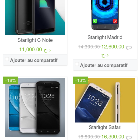
Starlight Madrid
Starlight C Note
12,600.00
14,300.00 د.ج
11,000.00 د.ج
د.ج
Ajouter au comparatif
Ajouter au comparatif
–18%
–13%
Starlight Safari
16,300.00
18,800.00 د.ج