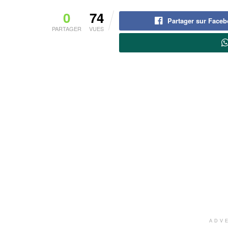
0
74
Partager sur Face
PARTAGER
VUES
ADV