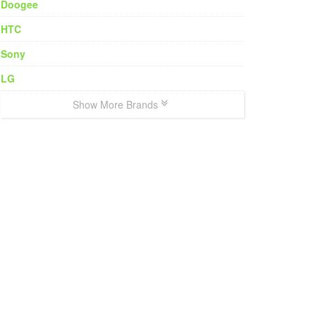
Doogee
HTC
Sony
LG
Show More Brands