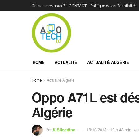
Qui sommes nous ?
CONTACT
Politique de confidentialité
HOME
ACTUALITÉ
ACTUALITÉ ALGÉRIE
Home
Actualité Algérie
Oppo A71L est dés
Algérie
Par
K.Sifeddine
18/10/2018 - 19 h 48 min
en