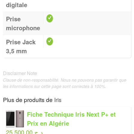
digitale
Prise
microphone
Prise Jack
3,5 mm
Disclaimer Note
Clause de non-responsabilité. Nous ne pouvons pas garantir que
les informations sur cette page sont correctes à 100%.
Plus de produits de
Iris
Fiche Technique Iris Next P+ et
Prix en Algérie
25,500.00 د.ج