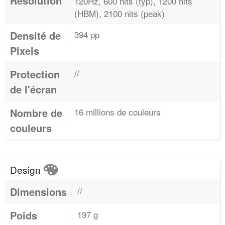
Résolution
120Hz, 600 nits (typ), 1200 nits
(HBM), 2100 nits (peak)
Densité de
394 pp
Pixels
Protection
//
de l'écran
Nombre de
16 millions de couleurs
couleurs
Design
Dimensions
//
Poids
197 g