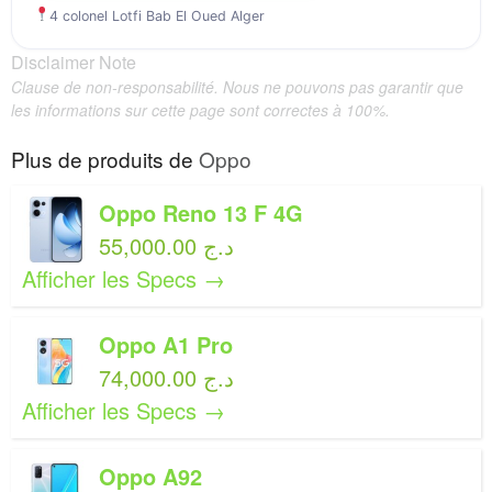
4 colonel Lotfi Bab El Oued Alger
Disclaimer Note
Clause de non-responsabilité. Nous ne pouvons pas garantir que
les informations sur cette page sont correctes à 100%.
Plus de produits de
Oppo
Oppo Reno 13 F 4G
55,000.00 د.ج
Afficher les Specs →
Oppo A1 Pro
74,000.00 د.ج
Afficher les Specs →
Oppo A92