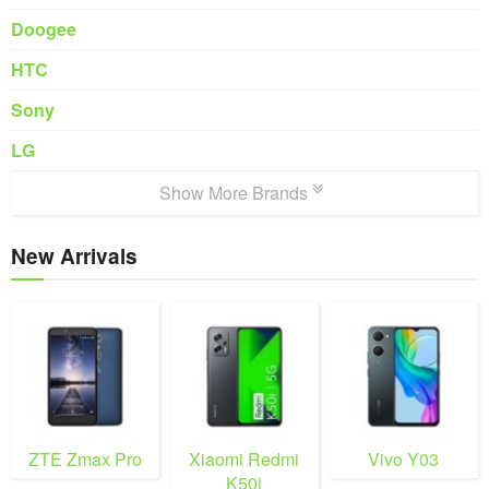
Doogee
HTC
Sony
LG
Show More Brands
New Arrivals
ZTE Zmax Pro
Xiaomi Redmi
Vivo Y03
K50i