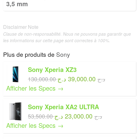
3,5 mm
Disclaimer Note
Clause de non-responsabilité. Nous ne pouvons pas garantir que
les informations sur cette page sont correctes à 100%.
Plus de produits de
Sony
Sony Xperia XZ3
39,000.00 د.ج
130,000.00 د.ج
Afficher les Specs →
Sony Xperia XA2 ULTRA
23,000.00 د.ج
53,500.00 د.ج
Afficher les Specs →