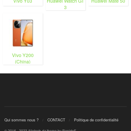
Vivo Y03
Huawei Watch GT
Huawei Mate 50
3
Vivo Y200
(China)
Qui sommes nous ?
CONTACT
Politique de confidentialité
© 2016 - 2023 Allotech-dz theme by RapidoF.