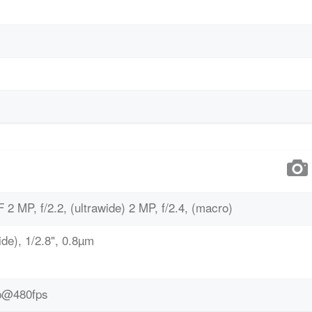
F 2 MP, f/2.2, (ultrawide) 2 MP, f/2.4, (macro)
de), 1/2.8", 0.8µm
p@480fps