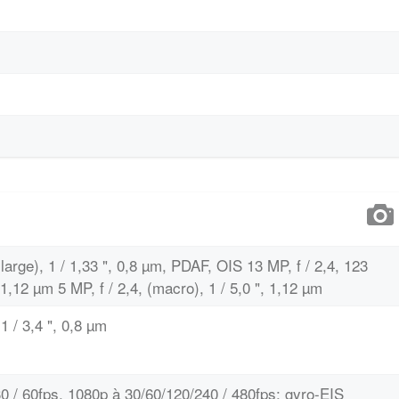
large), 1 / 1,33 ", 0,8 µm, PDAF, OIS 13 MP, f / 2,4, 123
, 1,12 µm 5 MP, f / 2,4, (macro), 1 / 5,0 ", 1,12 µm
1 / 3,4 ", 0,8 µm
30 / 60fps, 1080p à 30/60/120/240 / 480fps; gyro-EIS