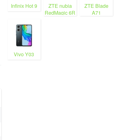
Infinix Hot 9
ZTE nubia
ZTE Blade
RedMagic 6R
A71
Vivo Y03