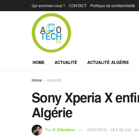
Qui sommes nous ?
CONTACT
Politique de confidentialité
HOME
ACTUALITÉ
ACTUALITÉ ALGÉRIE
Home
Actualité
Sony Xperia X enfi
Algérie
Par
K.Sifeddine
16/07/2016 - 18 h 02 min
en