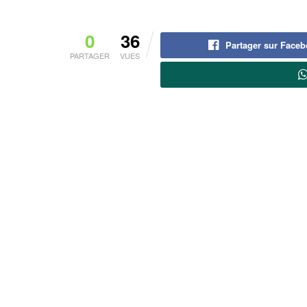
0
36
Partager sur Face
PARTAGER
VUES