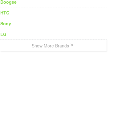
Doogee
HTC
Sony
LG
Show More Brands