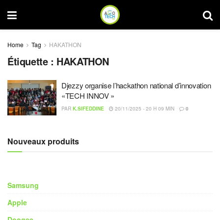
Home
Tag
HAKATHON
Étiquette :
HAKATHON
Djezzy organise l’hackathon national d’innovation
«TECH INNOV »
PAR
K.SIFEDDINE
20/11/2025 - 20 H 09 MIN
0
Nouveaux produits
Samsung
Apple
Doogee