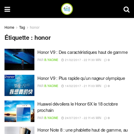
Home
Tag
honor
Étiquette :
honor
Honor V9 : Des caractéristiques haut de gamme
PAR
B.YACINE
21/02/2017 - 22 H 30 MIN
0
Honor V9 : Plus rapide qu’un nageur olympique
PAR
B.YACINE
14/02/2017 - 21 H 03 MIN
0
Huawei dévoilera le Honor 6X le 18 octobre
prochain
PAR
B.YACINE
24/07/2017 - 22 H 45 MIN
0
Honor Note 8 : une phablette haut de gamme, au