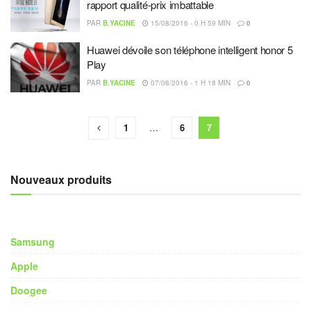
rapport qualité-prix imbattable
PAR
B.YACINE
15/08/2016 - 0 H 59 MIN
0
Huawei dévoile son téléphone intelligent honor 5
Play
PAR
B.YACINE
07/08/2016 - 1 H 18 MIN
0
1
…
6
7
Nouveaux produits
Samsung
Apple
Doogee