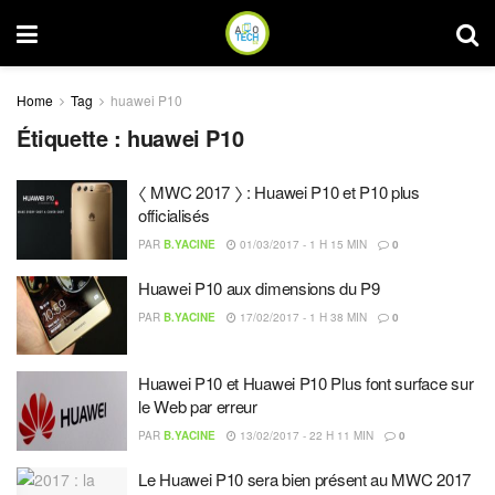
Home
Tag
huawei P10
Étiquette :
huawei P10
〈 MWC 2017 〉 : Huawei P10 et P10 plus
officialisés
PAR
B.YACINE
01/03/2017 - 1 H 15 MIN
0
Huawei P10 aux dimensions du P9
PAR
B.YACINE
17/02/2017 - 1 H 38 MIN
0
Huawei P10 et Huawei P10 Plus font surface sur
le Web par erreur
PAR
B.YACINE
13/02/2017 - 22 H 11 MIN
0
Le Huawei P10 sera bien présent au MWC 2017