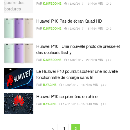
PAR
K.SIFEDDINE
13/02/2017 - 19 H 06 MIN
0
Huawei P10 Pas de écran Quad HD
PAR
K.SIFEDDINE
12/02/2017 - 18 H 54 MIN
0
Huawei P10 : Une nouvelle photo de presse et
des couleurs flashy
PAR
K.SIFEDDINE
11/02/2017 - 22 H 28 MIN
0
Le Huawei P10 pourrait soutenir une nouvelle
fonctionnalité de charge sans fil
PAR
B.YACINE
13/02/2017 - 16 H 56 MIN
0
Huawei P10 se promène en chine
PAR
B.YACINE
17/11/2016 - 15 H 40 MIN
0
1
2