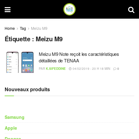
Home
Tag
Meizu M9
Étiquette :
Meizu M9
Meizu M9 Note reçoit les caractéristiques
détaillées de TENAA
PAR
K.SIFEDDINE
04/02/2019 - 20 H 18 MIN
0
Nouveaux produits
Samsung
Apple
Doogee