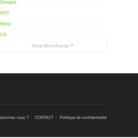
Doogee
HTC
Sony
LG
Show More Brands
 sommes nous ?
CONTACT
Politique de confidentialité