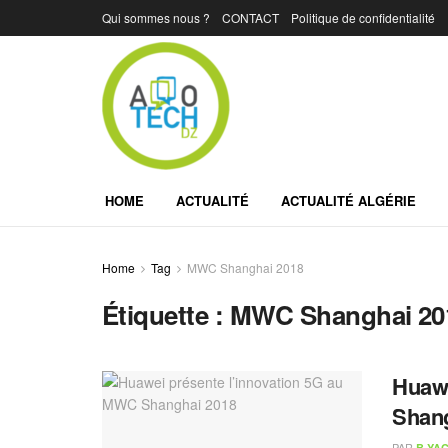
Qui sommes nous ?
CONTACT
Politique de confidentialité
HOME
ACTUALITÉ
ACTUALITÉ ALGÉRIE
Home
Tag
MWC Shanghai 2018
Étiquette :
MWC Shanghai 20
Huawe
Shang
PAR
B.YAC