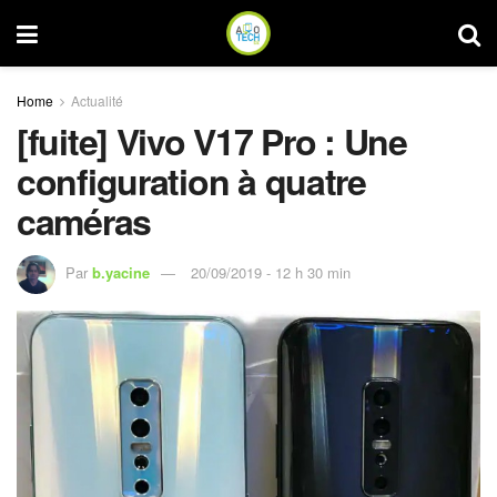
Home
Actualité
[fuite] Vivo V17 Pro : Une
configuration à quatre
caméras
Par
b.yacine
20/09/2019 - 12 h 30 min