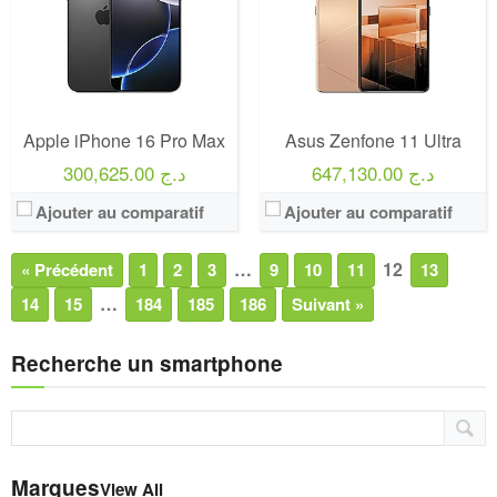
Apple iPhone 16 Pro Max
Asus Zenfone 11 Ultra
647,130.00 د.ج
300,625.00 د.ج
Ajouter au comparatif
Ajouter au comparatif
…
12
« Précédent
1
2
3
9
10
11
13
…
14
15
184
185
186
Suivant »
Recherche un smartphone
Marques
View All