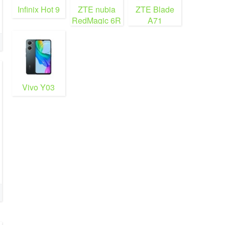
Infinix Hot 9
ZTE nubia
ZTE Blade
RedMagic 6R
A71
Vivo Y03