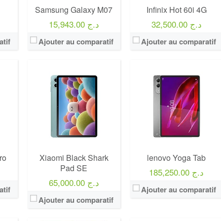
Samsung Galaxy M07
Infinix Hot 60i 4G
32,500.00 د.ج
15,943.00 د.ج
tif
Ajouter au comparatif
Ajouter au comparatif
ro
Xiaomi Black Shark
lenovo Yoga Tab
Pad SE
185,250.00 د.ج
65,000.00 د.ج
tif
Ajouter au comparatif
Ajouter au comparatif