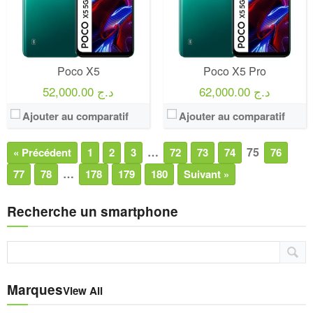
Poco X5
Poco X5 Pro
62,000.00 د.ج
52,000.00 د.ج
Ajouter au comparatif
Ajouter au comparatif
…
75
« Précédent
1
2
3
72
73
74
76
…
77
78
178
179
180
Suivant »
Recherche un smartphone
Marques
View All