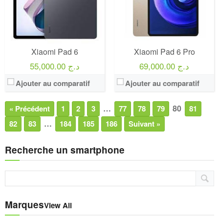
Xiaomi Pad 6
Xiaomi Pad 6 Pro
69,000.00 د.ج
55,000.00 د.ج
Ajouter au comparatif
Ajouter au comparatif
…
80
« Précédent
1
2
3
77
78
79
81
…
82
83
184
185
186
Suivant »
Recherche un smartphone
Marques
View All