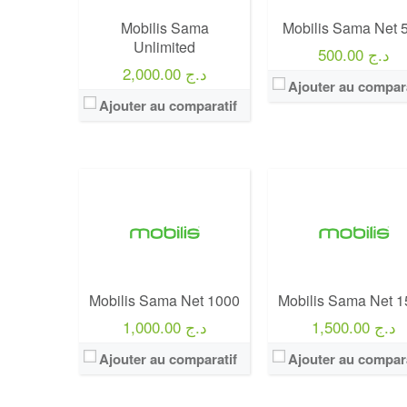
Forfait:
Mobilis Sama Net 1000
Forfait:
Mobilis Sama Net 1
Prix:
1000 Da
Prix:
1500 Da
Mobilis Sama
Mobilis Sama Net 
Crédit:
200 DA
Crédit:
300 DA
Unlimited
500.00 د.ج
Offre:
Prepayés
Offre:
Prepayés
2,000.00 د.ج
Ajouter au compara
Internet:
30 Go
Internet:
60 Go
Ajouter au comparatif
View Details →
View Details →
Mobilis Sama Net 1000
Mobilis Sama Net 
1,500.00 د.ج
1,000.00 د.ج
Ajouter au comparatif
Ajouter au compara