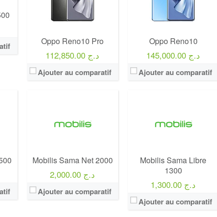
500
Forfait:
Mobilis Sama Net 2000
Prix:
1300 Da
Prix:
2000 Da
Crédit:
6 heures
500
Crédit:
400 DA
Offre:
Abonnement
Offre:
Prepayés
Internet:
18 Go + fb gratuit
Oppo Reno10 Pro
Oppo Reno10
tif
Internet:
90 Go
View Details →
145,000.00 د.ج
112,850.00 د.ج
View Details →
Ajouter au comparatif
Ajouter au comparatif
1500
Mobilis Sama Net 2000
Mobilis Sama Libre
1300
2,000.00 د.ج
1,300.00 د.ج
tif
Ajouter au comparatif
Ajouter au comparatif