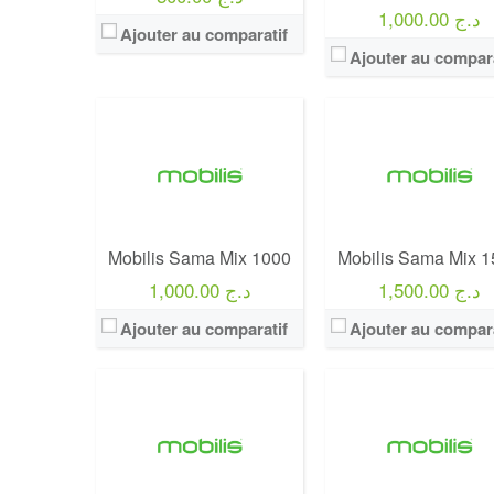
1,000.00 د.ج
View Details →
View Details →
Ajouter au comparatif
Ajouter au compara
Operateur:
Mobilis
Operateur:
Mobilis
Forfait:
Mobilis Sama Unlimited
Forfait:
Mobilis Sama Net 5
Prix:
2000 Da
Prix:
500 Da
Crédit:
ilimités
Crédit:
100 DA
Offre:
Prepayés / 30 Jours
Offre:
Prepayés / 15 Jou
Internet:
20 Go
Mobilis Sama Mix 1000
Mobilis Sama Mix 
Internet:
10 Go
View Details →
1,500.00 د.ج
1,000.00 د.ج
View Details →
Ajouter au comparatif
Ajouter au compara
Operateur:
Mobilis
Operateur:
Mobilis