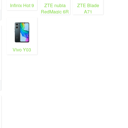
Infinix Hot 9
ZTE nubia
ZTE Blade
RedMagic 6R
A71
Vivo Y03