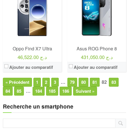
Oppo Find X7 Ultra
Asus ROG Phone 8
431,050.00 د.ج
46,522.00 د.ج
Ajouter au comparatif
Ajouter au comparatif
…
82
« Précédent
1
2
3
79
80
81
83
…
84
85
184
185
186
Suivant »
Recherche un smartphone