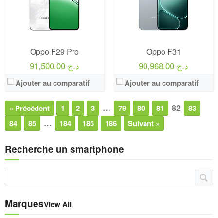
Oppo F29 Pro
Oppo F31
90,968.00 د.ج
91,500.00 د.ج
Ajouter au comparatif
Ajouter au comparatif
…
82
« Précédent
1
2
3
79
80
81
83
…
84
85
184
185
186
Suivant »
Recherche un smartphone
Marques
View All