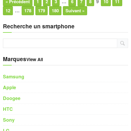
…
9
« Précédent
1
2
3
6
7
8
10
11
…
12
178
179
180
Suivant »
Recherche un smartphone
Marques
View All
Samsung
Apple
Doogee
HTC
Sony
LG