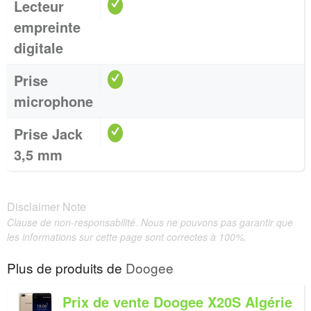
Lecteur
empreinte
digitale
Prise
microphone
Prise Jack
3,5 mm
Disclaimer Note
Clause de non-responsabilité. Nous ne pouvons pas garantir que
les informations sur cette page sont correctes à 100%.
Plus de produits de
Doogee
Prix de vente Doogee X20S Algérie