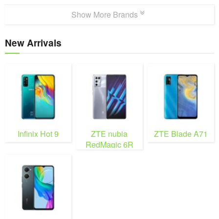
Show More Brands
New Arrivals
Infinix Hot 9
ZTE nubia
ZTE Blade A71
RedMagic 6R