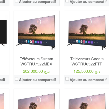
tif
Ajouter au comparatif
Ajouter au comparatif
Marque:
LG
Marque:
LG
Prix:
75000
Prix:
75000
Définition:
UHD TV
Définition:
UHD TV
View Details →
View Details →
Téléviseurs Stream
Téléviseurs Stream
WSTRU7522MEX
WSTRU6522FTP
125,500.00 د.ج
202,000.00 د.ج
tif
Ajouter au comparatif
Ajouter au comparatif
Marque:
LG
Marque:
LG
Prix:
75000
Prix:
75000