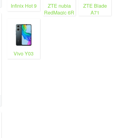
Infinix Hot 9
ZTE nubia
ZTE Blade
RedMagic 6R
A71
Vivo Y03