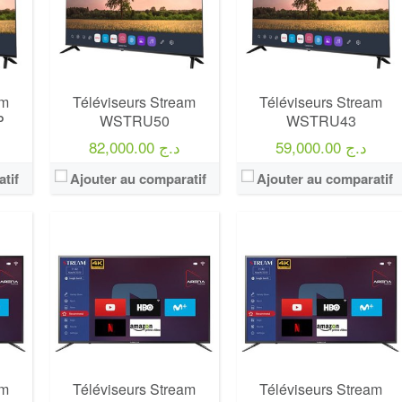
Définition:
UHD TV
Définition:
UHD TV
View Details →
View Details →
am
Téléviseurs Stream
Téléviseurs Stream
P
WSTRU50
WSTRU43
59,000.00 د.ج
82,000.00 د.ج
tif
Ajouter au comparatif
Ajouter au comparatif
am
Téléviseurs Stream
Téléviseurs Stream