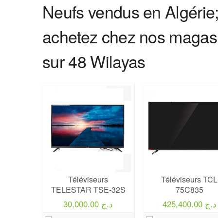
Neufs vendus en Algérie; 
achetez chez nos magasi
sur 48 Wilayas
Marque:
TCL
Marque:
TCL
Prix:
115000
Prix:
76900
Définition:
4K UHD
Définition:
4K UHD
View Details →
View Details →
Téléviseurs
Téléviseurs TCL
TELESTAR TSE-32S
75C835
425,400.00 د.ج
30,000.00 د.ج