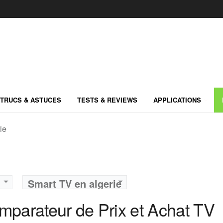
TRUCS & ASTUCES
TESTS & REVIEWS
APPLICATIONS
ie
Marque:
TCL
Marque:
TCL
Prix:
296100
Prix:
165000
Smart TV en algerie
Définition:
4K UHD
Définition:
4K UHD
mparateur de Prix et Achat TV
View Details →
View Details →