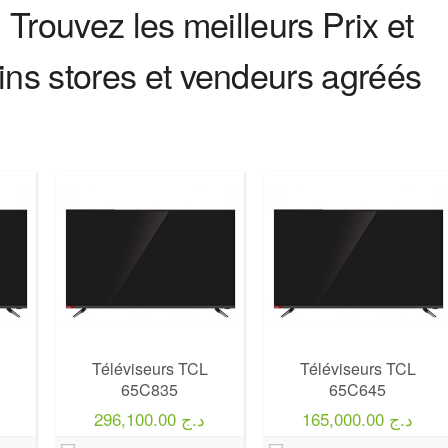
Trouvez les meilleurs Prix et
ns stores et vendeurs agréés
Marque:
LG
Marque:
LG
Prix:
75000
Prix:
75000
Définition:
UHD TV
Définition:
UHD TV
View Details →
View Details →
Téléviseurs TCL
Téléviseurs TCL
65C835
65C645
165,000.00 د.ج
296,100.00 د.ج