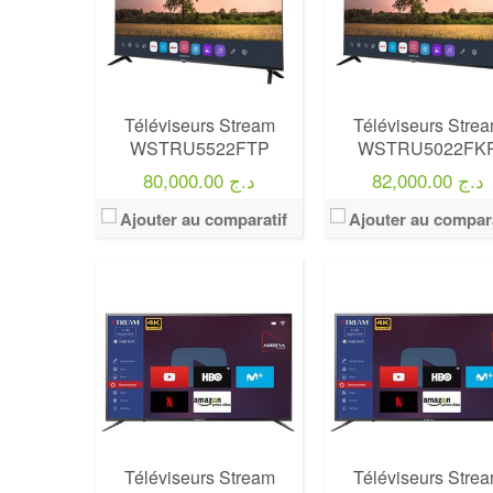
Définition:
UHD TV
Définition:
UHD TV
View Details →
View Details →
Téléviseurs Stream
Téléviseurs Stre
WSTRU5522FTP
WSTRU5022FK
82,000.00 د.ج
80,000.00 د.ج
Ajouter au comparatif
Ajouter au compara
Téléviseurs Stream
Téléviseurs Stre