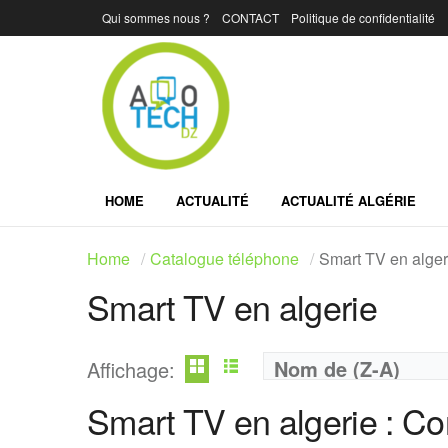
Qui sommes nous ?
CONTACT
Politique de confidentialité
HOME
ACTUALITÉ
ACTUALITÉ ALGÉRIE
Home
Catalogue téléphone
Smart TV en alger
Smart TV en algerie
Marque:
Telestar
Marque:
TCL
Prix:
30000
Prix:
425400
Nom de (Z-A)
Affichage:
Définition:
FULLHD READY
Définition:
4K UHD
Smart TV en algerie : Co
View Details →
View Details →