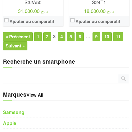
S32A50
S24T1
18,000.00 د.ج
31,000.00 د.ج
Ajouter au comparatif
Ajouter au comparatif
3
…
« Précédent
1
2
4
5
6
9
10
11
Suivant »
Recherche un smartphone
Marques
View All
Samsung
Apple