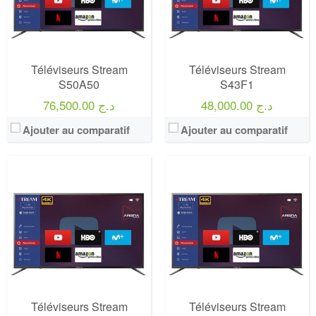
Téléviseurs Stream
Téléviseurs Stream
S50A50
S43F1
48,000.00 د.ج
76,500.00 د.ج
Ajouter au comparatif
Ajouter au comparatif
Marque:
LG
Marque:
LG
Prix:
75000
Prix:
75000
Définition:
UHD TV
Définition:
UHD TV
View Details →
View Details →
Téléviseurs Stream
Téléviseurs Stream