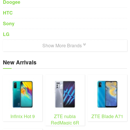
Doogee
HTC
Sony
LG
Show More Brands
New Arrivals
Infinix Hot 9
ZTE nubia
ZTE Blade A71
RedMagic 6R