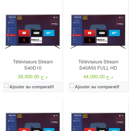
Marque:
LG
Marque:
LG
Prix:
75000
Prix:
75000
Définition:
UHD TV
Définition:
UHD TV
View Details →
View Details →
Téléviseurs Stream
Téléviseurs Stream
S40D10
S40A50 FULL HD
44,000.00 د.ج
39,000.00 د.ج
Ajouter au comparatif
Ajouter au comparatif
Marque:
LG
Marque:
LG
Prix:
75000
Prix:
75000
Définition:
UHD TV
Définition:
UHD TV
View Details →
View Details →