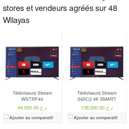
stores et vendeurs agréés sur 48
Wilayas
Marque:
LG
Marque:
LG
Prix:
75000
Prix:
75000
Définition:
UHD TV
Définition:
UHD TV
View Details →
View Details →
Téléviseurs Stream
Téléviseurs Stream
WSTRF40
S65C2 4K SMART
138,000.00 د.ج
44,000.00 د.ج
Ajouter au comparatif
Ajouter au comparatif