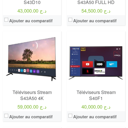
S43D10
S43A50 FULL HD
54,500.00 د.ج
43,000.00 د.ج
Ajouter au comparatif
Ajouter au comparatif
Marque:
LG
Marque:
LG
Prix:
75000
Prix:
75000
Définition:
UHD TV
Définition:
UHD TV
View Details →
View Details →
Téléviseurs Stream
Téléviseurs Stream
S43A50 4K
S40F1
40,000.00 د.ج
59,000.00 د.ج
Ajouter au comparatif
Ajouter au comparatif