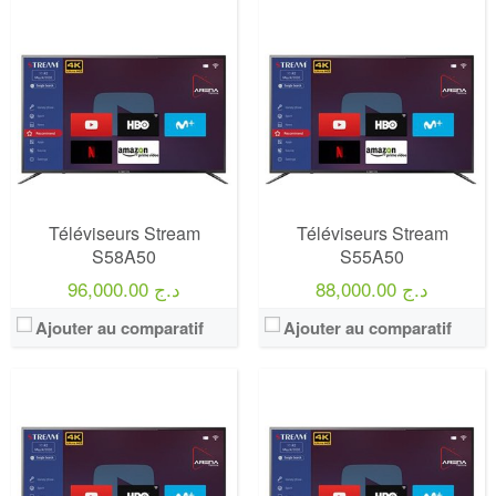
Marque:
LG
Marque:
LG
Prix:
75000
Prix:
75000
Définition:
UHD TV
Définition:
UHD TV
View Details →
View Details →
Téléviseurs Stream
Téléviseurs Stream
S58A50
S55A50
88,000.00 د.ج
96,000.00 د.ج
Ajouter au comparatif
Ajouter au comparatif
Marque:
LG
Marque:
LG
Prix:
75000
Prix:
75000
Définition:
UHD TV
Définition:
UHD TV
View Details →
View Details →