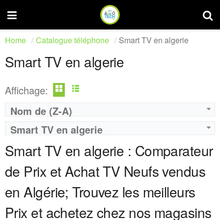
Home
Catalogue téléphone
Smart TV en algerie
Smart TV en algerie
Affichage:
Nom de (Z-A)
Smart TV en algerie
Marque:
LG
Marque:
LG
Prix:
75000
Prix:
75000
Smart TV en algerie : Comparateur
Définition:
UHD TV
Définition:
UHD TV
View Details →
View Details →
de Prix et Achat TV Neufs vendus
en Algérie; Trouvez les meilleurs
Prix et achetez chez nos magasins