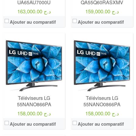
UA65AU7000U
QA55Q60RASXMV
159,000.00 د.ج
163,000.00 د.ج
Ajouter au comparatif
Ajouter au comparatif
Marque:
LG
Marque:
LG
Prix:
75000
Prix:
75000
Définition:
UHD TV
Définition:
UHD TV
View Details →
View Details →
Téléviseurs LG
Téléviseurs LG
55NANO866PA
55NANO0866PA
158,000.00 د.ج
158,000.00 د.ج
Ajouter au comparatif
Ajouter au comparatif