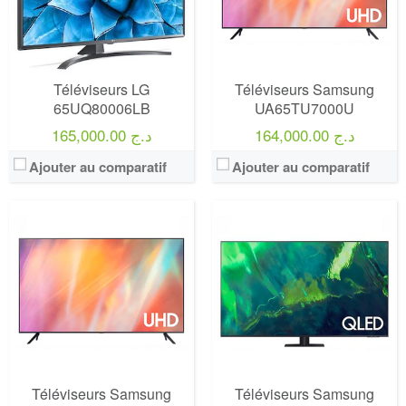
Téléviseurs LG
Téléviseurs Samsung
65UQ80006LB
UA65TU7000U
164,000.00 د.ج
165,000.00 د.ج
Ajouter au comparatif
Ajouter au comparatif
Marque:
LG
Marque:
LG
Prix:
75000
Prix:
75000
Définition:
UHD TV
Définition:
UHD TV
View Details →
View Details →
Téléviseurs Samsung
Téléviseurs Samsung