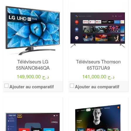
Marque:
LG
Marque:
LG
Prix:
75000
Prix:
75000
Définition:
UHD TV
Définition:
UHD TV
View Details →
View Details →
Téléviseurs LG
Téléviseurs Thomson
55NANO846QA
65TG7UA9
141,000.00 د.ج
149,900.00 د.ج
Ajouter au comparatif
Ajouter au comparatif
Marque:
LG
Marque:
LG
Prix:
75000
Prix:
75000
Définition:
UHD TV
Définition:
UHD TV
View Details →
View Details →