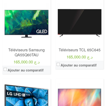
Marque:
LG
Marque:
LG
Prix:
75000
Prix:
75000
Définition:
UHD TV
Définition:
UHD TV
View Details →
View Details →
Téléviseurs Samsung
Téléviseurs TCL 65C645
QA55Q60TAU
165,000.00 د.ج
165,000.00 د.ج
Ajouter au comparatif
Ajouter au comparatif
Marque:
LG
Marque:
LG
Prix:
75000
Prix:
75000
Définition:
UHD TV
Définition:
UHD TV
View Details →
View Details →