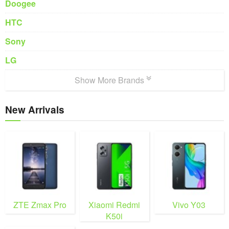
Doogee
HTC
Sony
LG
Show More Brands
New Arrivals
ZTE Zmax Pro
Xiaomi Redmi
Vivo Y03
K50i