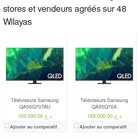
stores et vendeurs agréés sur 48
Wilayas
Marque:
LG
Marque:
TCL
Prix:
75000
Prix:
165000
Définition:
UHD TV
Définition:
4K UHD
View Details →
View Details →
Téléviseurs Samsung
Téléviseurs Samsung
QA55Q70TAU
QA55Q70A
168,000.00 د.ج
169,000.00 د.ج
Ajouter au comparatif
Ajouter au comparatif