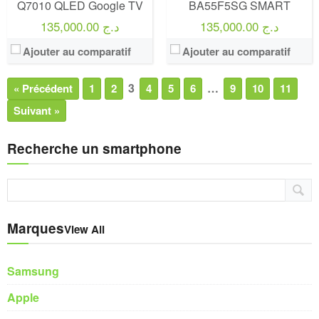
Q7010 QLED Google TV
BA55F5SG SMART
135,000.00 د.ج
135,000.00 د.ج
Ajouter au comparatif
Ajouter au comparatif
3
…
« Précédent
1
2
4
5
6
9
10
11
Suivant »
Recherche un smartphone
Marques
View All
Samsung
Apple