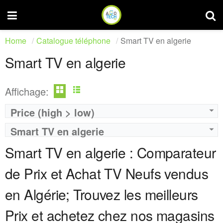
Home
Catalogue téléphone
Smart TV en algerie
Smart TV en algerie
Affichage:
Price (high > low)
Smart TV en algerie
Marque:
LG
Marque:
LG
Prix:
75000
Prix:
75000
Smart TV en algerie : Comparateur
Définition:
UHD TV
Définition:
UHD TV
View Details →
View Details →
de Prix et Achat TV Neufs vendus
en Algérie; Trouvez les meilleurs
Prix et achetez chez nos magasins