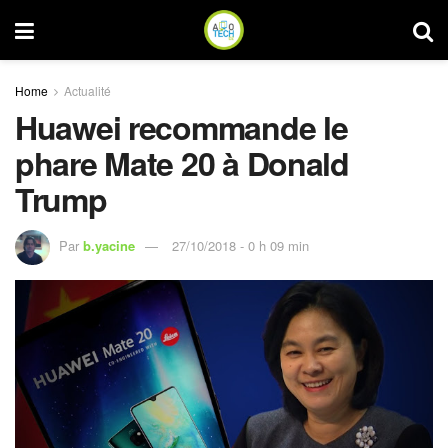
Home
Actualité
Huawei recommande le
phare Mate 20 à Donald
Trump
Par
b.yacine
27/10/2018 - 0 h 09 min