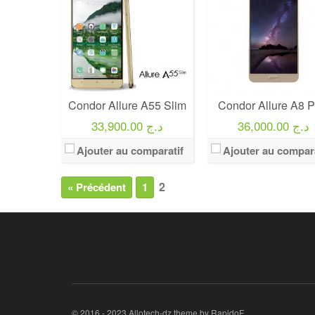
Condor Allure A55 Slim
Condor Allure A8 P
36,000.00 د.ج
33,900.00 د.ج
Ajouter au comparatif
Ajouter au compara
2
« Précédent
1
© 2016 - 2023 Allotech-dz theme by RapidoF.