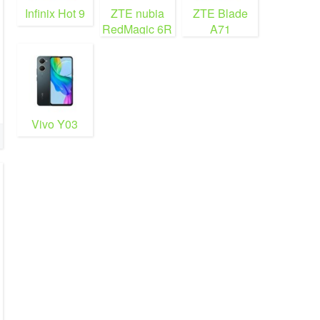
Infinix Hot 9
ZTE nubia
ZTE Blade
RedMagic 6R
A71
Vivo Y03