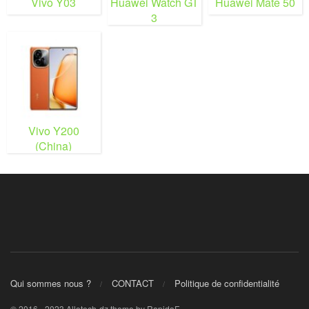
Vivo Y03
Huawei Watch GT
Huawei Mate 50
3
Vivo Y200
(China)
Qui sommes nous ?
CONTACT
Politique de confidentialité
© 2016 - 2023 Allotech-dz theme by RapidoF.