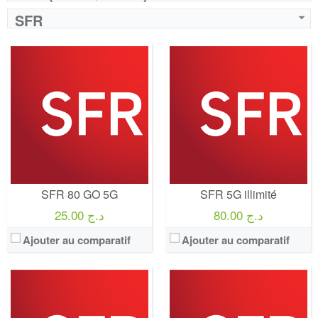
SFR
Operateur:
SFR
Operateur:
SFR
Forfait:
SFR 100 GO 5G
Forfait:
SFR 150 GO 5G
Prix:
35€/MOIS Pendant 12 mois puis 50€/mois Engagement 12 mois
Prix:
50€/MOIS Pendant 12 mois puis 65€/mois Engagement 12 mois
Crédit:
illimité
Crédit:
illimité
Offre:
Engagement 12 mois
Offre:
Engagement 12 mois
Internet:
internet 5G 100 GO
Internet:
internet 5G 150 GO
View Details →
View Details →
SFR 80 GO 5G
SFR 5G illimité
80.00 د.ج
25.00 د.ج
Ajouter au comparatif
Ajouter au comparatif