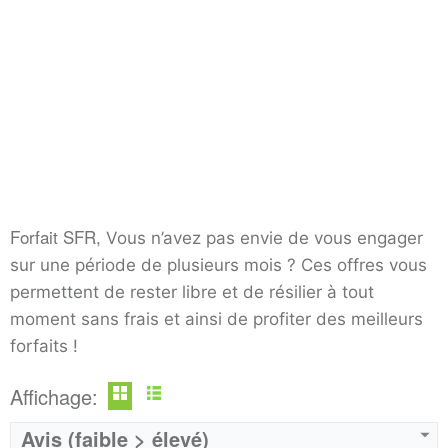
Operateur:
SFR
Operateur:
SFR
Forfait SFR,
Vous n’avez pas envie de vous engager
Forfait:
SFR 80 GO 5G
Forfait:
SFR 5G illimité
sur une période de plusieurs mois ? Ces offres vous
Prix:
25€/MOIS Pendant 12 mois puis 40€/mois Engagement 12 mois
Prix:
80 EURO Pendant 12 mois puis 95€/mois
permettent de rester libre et de résilier à tout
Crédit:
illimité
Crédit:
illimité
moment sans frais et ainsi de profiter des meilleurs
Offre:
Engagement 12 mois
Offre:
Engagement 12 mois
forfaits !
Internet:
internet 5G 80 GO
Internet:
internet 5G illimité
View Details →
View Details →
Affichage:
Avis (faible > élevé)