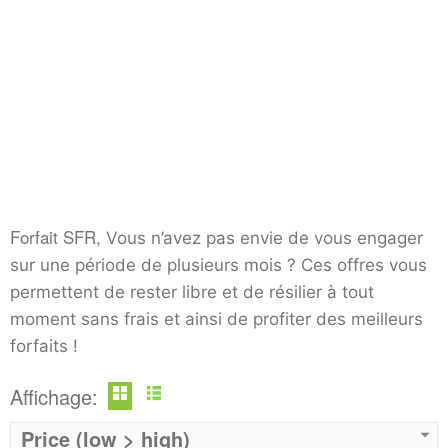
Operateur:
SFR
Operateur:
SFR
Forfait SFR,
Vous n’avez pas envie de vous engager
Forfait:
SFR 80 GO 5G
Forfait:
SFR 100 GO 5G
sur une période de plusieurs mois ? Ces offres vous
Prix:
25€/MOIS Pendant 12 mois puis 40€/mois Engagement 12 mois
Prix:
35€/MOIS Pendant 12 mois puis 50€/mois Engagement 12 mois
permettent de rester libre et de résilier à tout
Crédit:
illimité
Crédit:
illimité
moment sans frais et ainsi de profiter des meilleurs
Offre:
Engagement 12 mois
Offre:
Engagement 12 mois
forfaits !
Internet:
internet 5G 80 GO
Internet:
internet 5G 100 GO
View Details →
View Details →
Affichage:
Price (low > high)