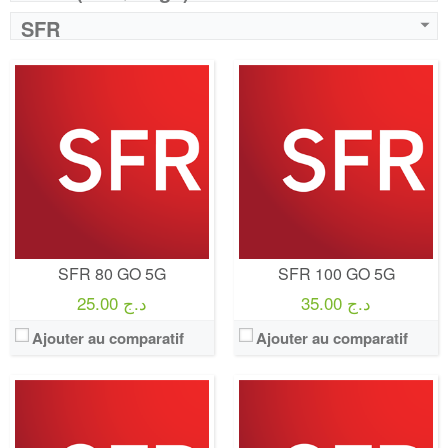
SFR
Operateur:
SFR
Operateur:
SFR
Forfait:
SFR 150 GO 5G
Forfait:
SFR 5G illimité
Prix:
50€/MOIS Pendant 12 mois puis 65€/mois Engagement 12 mois
Prix:
80 EURO Pendant 12 mois puis 95€/mois
Crédit:
illimité
Crédit:
illimité
Offre:
Engagement 12 mois
Offre:
Engagement 12 mois
Internet:
internet 5G 150 GO
Internet:
internet 5G illimité
View Details →
View Details →
SFR 80 GO 5G
SFR 100 GO 5G
35.00 د.ج
25.00 د.ج
Ajouter au comparatif
Ajouter au comparatif