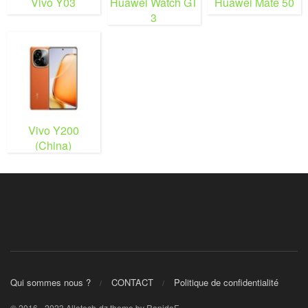
Vivo Y03
Huawei Watch GT
Huawei Mate 50
3
Vivo Y200
(China)
Qui sommes nous ?
CONTACT
Politique de confidentialité
© 2016 - 2023 Allotech-dz theme by RapidoF.