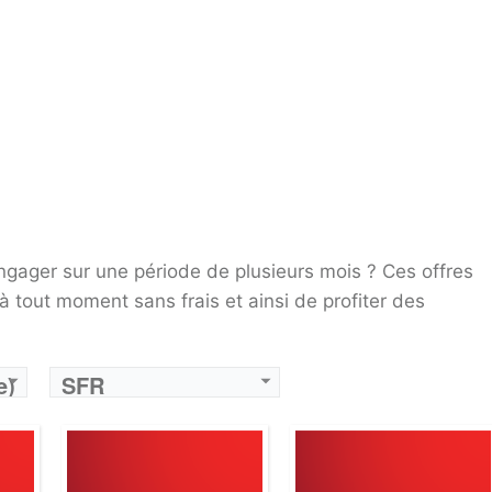
Operateur:
SFR
Operateur:
SFR
é
Forfait:
SFR 100 GO 5G
Forfait:
SFR 150 GO 5G
ois
Prix:
35€/MOIS Pendant 12 mois puis 50€/mois Engagement 12 mois
Prix:
50€/MOIS Pendant 12 mois puis 65€/mois Engagement 12 mois
Crédit:
illimité
Crédit:
illimité
s
Offre:
Engagement 12 mois
Offre:
Engagement 12 mois
té
Internet:
internet 5G 100 GO
Internet:
internet 5G 150 GO
ngager sur une période de plusieurs mois ? Ces offres
View Details →
View Details →
 à tout moment sans frais et ainsi de profiter des
e)
SFR