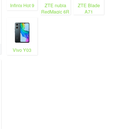
Infinix Hot 9
ZTE nubia
ZTE Blade
RedMagic 6R
A71
Vivo Y03