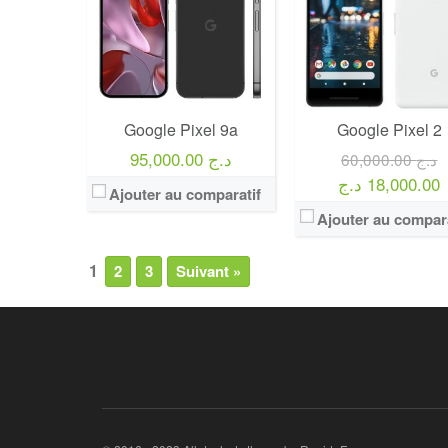
Google Pixel 9a
Google Pixel 2
95,000.00 د.ج
60,000.00 د.ج
18,000.00 د.ج
Ajouter au comparatif
Ajouter au compara
1
2
3
Suivant »