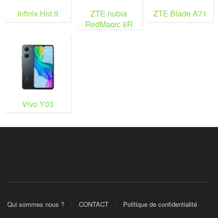
Infinix Hot 9
ZTE nubia
ZTE Blade A71
RedMagic 6R
Vivo Y03
Qui sommes nous ?
CONTACT
Politique de confidentialité