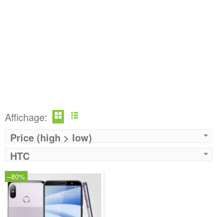
Affichage:
Price (high > low)
HTC
–80%