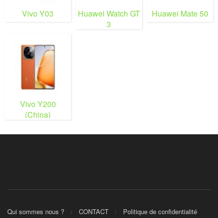
Vivo Y03
Huawei Watch GT
Huawei Mate 50
3
Vivo Y200
(China)
Qui sommes nous ?
CONTACT
Politique de confidentialité